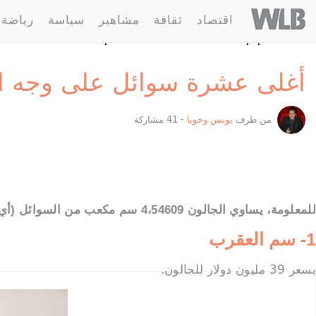
ebuzz.com/%d8%a3%d8%ba%d9%84%d9%89-%d8%b9%d8%b4%d8%b1%d8%a9-
Welovebuzz
اقتصاد
ثقافة
مشاهير
سياسة
رياضة
%a6%d9%84-%d8%b9%d9%84%d9%89-%d9%88%d8%ac%d9%87-
iled to open stream: HTTP request failed! HTTP/1.1 400 Bad
in /home/welovebu/ar/wp-content/themes/wlb/functions.php on line 296
أغلى عشرة سوائل على وجه ا
من طرف
يونس وخويا
- 41 مشاركة
للمعلومة، يساوي الجالون 4،54609 سم مكعب من السوائل (أي نحو 4 إلى 5 لتر)
1- سم العقرب
بسعر 39 مليون دولار للجالون.