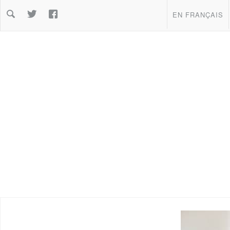
Warning: file_get_co


EN FRANÇAIS
%d8%a7%d9%84%d8%a3%d8%b1%d8%b6/&access_token=44571038