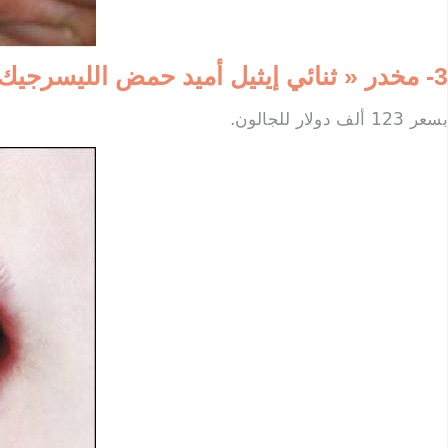
3- مخدر « ثنائي إيثيل أميد حمض الليسرجيك » (LSD)
بسعر 123 ألف دولار للجالون.