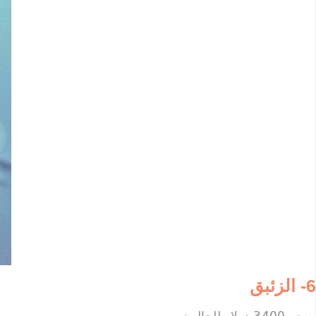
6- الزئبق
بسعر 3400 دولار للجالون.