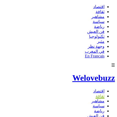
اقتصاد
ثقافة
مشاهير
سياسة
رياضة
فن العيش
تكنولوجيا
مثير
وجهة نظر
في المغرب
En Français
☰
Welovebuzz
اقتصاد
ثقافة
مشاهير
سياسة
رياضة
فن العيش