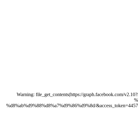
Warning: file_get_contents(https://graph.facebook.
%
%d8%ab%d9%88%d8%a7%d9%86%d9%8d/&access_token=445710385