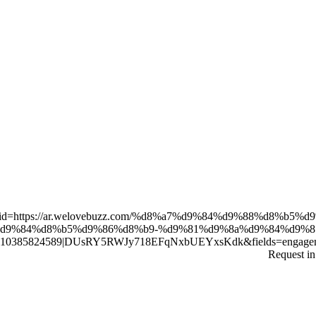
com/v2.10?id=https://ar.welovebuzz.com/%d8%a7%d9%84%d9%88
d9%84%d8%b5%d9%86%d8%b9-%d9%81%d9%8a%d9%84%d9%85
824589|DUsRY5RWJy718EFqNxbUEYxsKdk&fields=engagement): fai
Request in