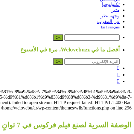
تكنولوجيا
مثير
وجهة نظر
في المغرب
En Français
Ok
أفضل ما في Welovebuzz، مرة في الأسبوع
Ok



%d8%b5%d9%81%d8%a9-%d8%a7%d9%84%d8%b3%d8%b1%d9%8a%d8%a9-
-%d9%81%d8%b1%d9%83%d9%88%d8%b3-%d9%81%d9%8a-7-
led to open stream: HTTP request failed! HTTP/1.1 400 Bad
 /home/welovebu/ar/wp-content/themes/wlb/functions.php on line 296
الوصفة السرية لصنع فيلم فركوس في 7 ثوانٍ