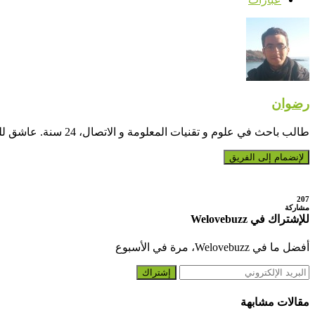
رضوان
طالب باحث في علوم و تقنيات المعلومة و الاتصال، 24 سنة. عاشق للشاي و شاعر في أوقات الفراغ.
لإنضمام إلى الفريق
207
مشاركة
للإشتراك في Welovebuzz
أفضل ما في Welovebuzz، مرة في الأسبوع
إشتراك
مقالات مشابهة