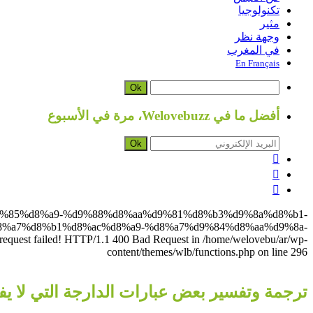
تكنولوجيا
مثير
وجهة نظر
في المغرب
En Français
Ok
أفضل ما في Welovebuzz، مرة في الأسبوع
Ok



1%d8%ac%d9%85%d8%a9-%d9%88%d8%aa%d9%81%d8%b3%d9%8a%d8%b1-
%a7%d8%b1%d8%ac%d8%a9-%d8%a7%d9%84%d8%aa%d9%8a-
st failed! HTTP/1.1 400 Bad Request in /home/welovebu/ar/wp-
content/themes/wlb/functions.php on line 296
ترجمة وتفسير بعض عبارات الدارجة التي لا يفهم