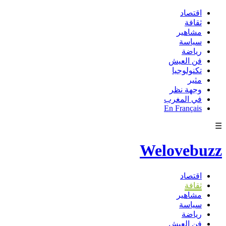
اقتصاد
ثقافة
مشاهير
سياسة
رياضة
فن العيش
تكنولوجيا
مثير
وجهة نظر
في المغرب
En Français
☰
Welovebuzz
اقتصاد
ثقافة
مشاهير
سياسة
رياضة
فن العيش