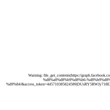
Warning: file_get_contents(https://graph.f
%d8%a8%d8%b9%d8%b6-%d8%b9%d8%
%d9%84/&access_token=445710385824589|DUsRY5RWJy718EFqNxbU