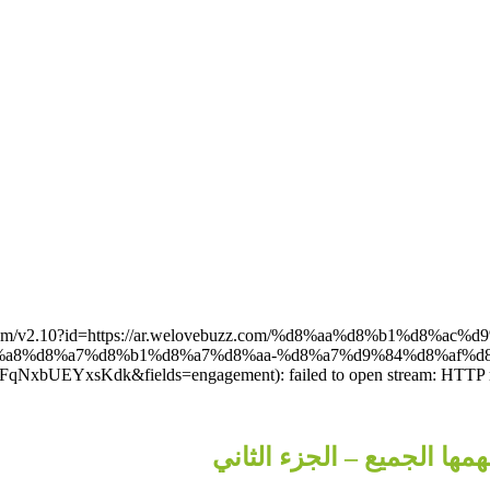
acebook.com/v2.10?id=https://ar.welovebuzz.com/%d8%aa%d8%b
a8%d8%a7%d8%b1%d8%a7%d8%aa-%d8%a7%d9%84%d8%af%d8
EYxsKdk&fields=engagement): failed to open stream: HTTP reque
ها الجميع – الجزء الثاني