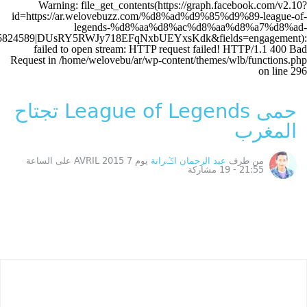
%d8%a7%d9%84%d9%85%d8%ba%d8%b1%d8%a8/&access_token=4