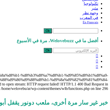
تكنولوجيا
مثير
وجهة نظر
في المغرب
En Français
Ok
أفضل ما في Welovebuzz، مرة في الأسبوع
Ok



%d8%ba%d9%8a%d8%b1-%d8%b3%d8%a7%d8%b1-%d9%85%d8%b1%d8%a9-
%88%d9%86%d9%88%d8%b1-%d9%8a%d9%82%d9%81%d9%84-
en stream: HTTP request failed! HTTP/1.1 400 Bad Request in
/home/welovebu/ar/wp-content/themes/wlb/functions.php on line 296
خبر غير سار مرة أخرى، ملعب دونور يقفل أبوابه