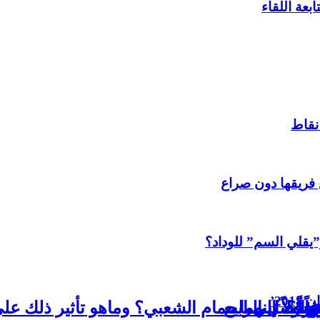
بعة اللقاء
ع فريقها دون صراع
”يقلي السم” للوداد؟
20’
اً
اولاً بينهما
غيرات إلى الحمام الشعبي؟ وماهو تأثير ذلك عل