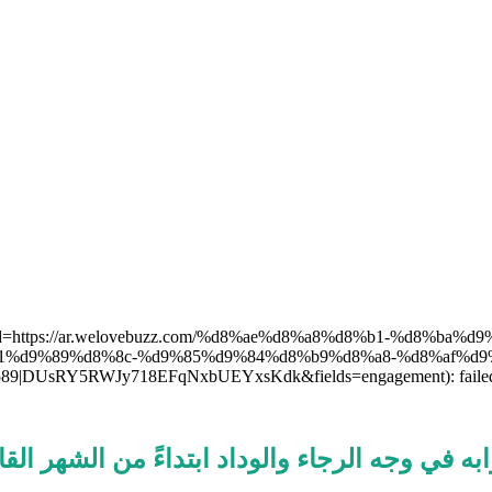
om/v2.10?id=https://ar.welovebuzz.com/%d8%ae%d8%a8%d8%b1-
1%d9%89%d8%8c-%d9%85%d9%84%d8%b9%d8%a8-%d8%af%d9
DUsRY5RWJy718EFqNxbUEYxsKdk&fields=engagement): failed to op
 في وجه الرجاء والوداد ابتداءً من الشهر القا