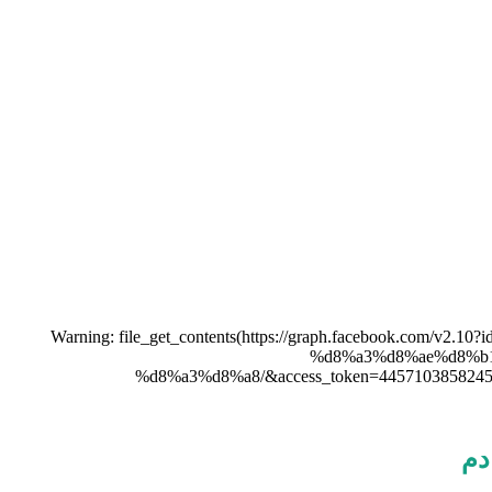
Warning: file_get_contents(https://graph.facebook.c
%d8%a3%d8%ae%d8%b
%d8%a3%d8%a8/&access_token=445710385824589|
دم