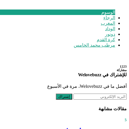
الوسوم
الرجاء
المغرب
الوداد
دونور
كرة القدم
مرطب محمد الخامس
1223
مشاركة
للإشتراك في Welovebuzz
أفضل ما في Welovebuzz، مرة في الأسبوع
إشتراك
مقالات مشابهة
5