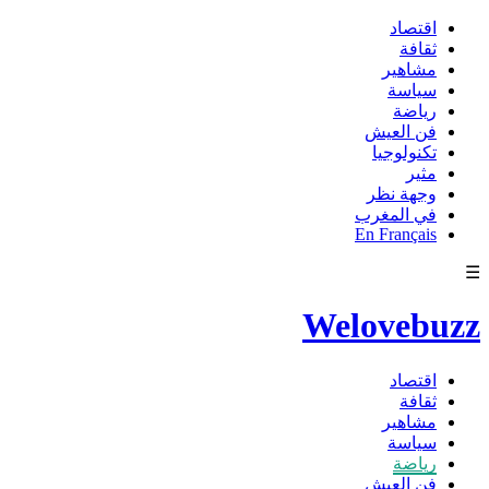
اقتصاد
ثقافة
مشاهير
سياسة
رياضة
فن العيش
تكنولوجيا
مثير
وجهة نظر
في المغرب
En Français
☰
Welovebuzz
اقتصاد
ثقافة
مشاهير
سياسة
رياضة
فن العيش