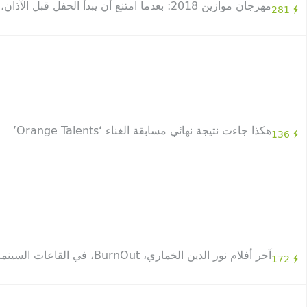
مهرجان موازين 2018: بعدما امتنع أن يبدأ الحفل قبل الآذان، أهدى كاظم أغنية حصرية للجماهير
281
هكذا جاءت نتيجة نهائي مسابقة الغناء ‘Orange Talents’
136
آخر أفلام نور الدين الخماري، BurnOut، في القاعات السينمائية المغربية ابتداءاً من 11 أكتوبر
172