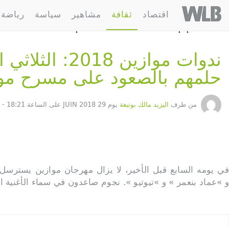
%88%d8%a7%d8%aa-%d9%85%d9%88%d8%a7%d8%b2%d9%8a%d9%86-2018-
Welovebuzz
اقتصاد
ثقافة
مشاهير
سياسة
رياضة
9%85%d8%a7%d9%84%d9%8a-%d8%b9%d9%85%d8%a7%d9%86-
pen stream: HTTP request failed! HTTP/1.1 400 Bad Request in
/home/welovebu/ar/wp-content/themes/wlb/functions.php on line 296
ندوات موازين
حلمهم بالصعود على مسرح مو
من طرف
اليزيد مالك بوتبغة
يوم 29 JUIN 2018 على الساعة 18:21 - 376 مشاركة
في يومه السابع قبل الأخير، لا يزال مهرجان موازين يسترسل 
و »عماد بنعمر » و »تيوتيو ». نجوم صاعدون في سماء الأغنية 