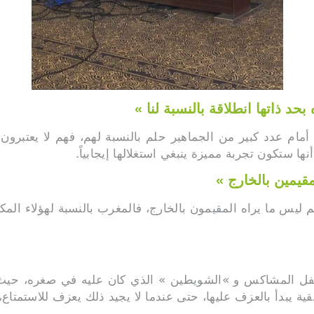
ام عدد كبير من الجماهير حلم بالنسبة لهم، فهم لا يعتبرون
ها ستكون تجربة مميزة ينبغي استغلالها إيجابياً.
م ليس ما يراه المقيمون بالخارج، فالمغرب بالنسبة لهؤلاء المك
الطفل المشاكس و »الشويطين » الذي كان عليه في صغره، حيث 
قية يبدأ بالعزف عليها، حتى عندما لا يجيد ذلك يعزف للاستمتا