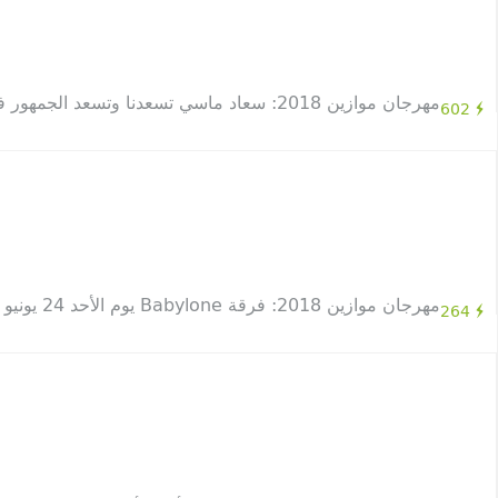
مهرجان موازين 2018: سعاد ماسي تسعدنا وتسعد الجمهور في سهرة من الغناء الحضري وسط جمهور غفير
602
مهرجان موازين 2018: فرقة Babylone يوم الأحد 24 يونيو بالمسرح الوطني محمد الخامس
264