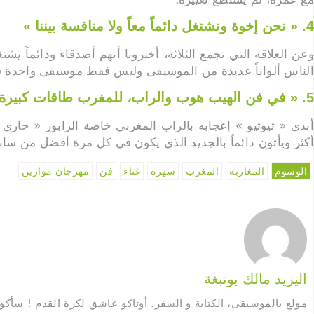
4. « نحن إخوة ونشتغل دائماً معاً ولا منافسة بيننا »
وعن العلاقة التي تجمع الثلاثة، أخبرونا أنهم أصدقاء ودائماً
الناس ألواناً عديدة من الموسيقى وليس فقط موسيقى واحدة فلا
5. « في فن الهيب هوب والراب، للمغرب طاقات كبيرة أفضل من الأوروبيين »
أبدى « تيوتيو » إعجابه بالراب المغربي خاصة الرابور « حاري
أكثر ويأتون دائماً بالجديد الذي يكون في كل مرة أفضل من سا
الوسوم
المغاربة
المغرب
سهرة
غناء
فن
مهرجان موازين
اليزيد مالك بوتبغة
مولع بالموسيقى، الكتابة و السفر. أوتاكو عاشق لكرة القدم ! سأك