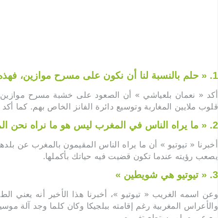
1. « حلم بالنسبة لنا أن نكون على مسرح موازين، فهذه بحد ذاتها انطلاقة بالنسبة لنا »
أكد « نعمان بلعياشي » أن الصعود على خشبة مسرح موازين أم
قلوب ملايين المغاربة وتوسيع دائرة الفانز الخاص بهم. كما أكد أن
2. « ما يراه الناس في المغرب ليس هو ما نراه نحن المقيمين بالخارج »
أخبرنا « تيوتيو » أن ما يراه الناس المقيمون بالمغرب عن بلده
يصعب رؤيته عندما تكون قضيت فيه حياتك بأكملها.
3. « تيوتيو هي شويطين »
وعن اسمه الغريب « تيوتيو »، أخبرنا هذا الأخير أنه يعني 
والأعراس المغربية رغم إقامته ببلجيكا وكان كلما وجد آلة موسي
مع عمره، لم يستطع تغييره.