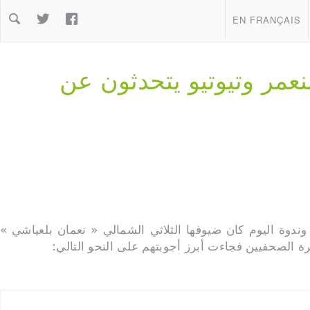
Warning: file_get_contents(https://graph.faceb


%d8%a7%d9%84%d8%
EN FRANÇAIS
%d8%a8%d9%84/&access_token=445710385824589
عماد بنعمر وتيوتيو يتحدثون عن
وندوة اليوم كان ضيوفها الثلاثي الشمالي « نعمان بلعياشي »
ة الصحفيين فجاءت أبرز أجوبتهم على النحو التالي: