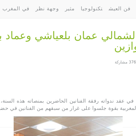
ook.com/v2.10?id=https://ar.welovebuzz.com/%d9%86%d8%af%d9
فن العيش
تكنولوجيا
مثير
وجهة نظر
في المغرب
ab%d9%84%d8%a7%d8%ab%d9%8a-%d8%a7%d9%84%d8%b4%d
|DUsRY5RWJy718EFqNxbUEYxsKdk&fields=engagement): failed to o
 2018: الثلاثي الشمالي عمان بلعياشي و
ازين
في عقد ندواته رفقة الفنانين الحاضرين بمنصاته هذه السنة، 
المغربية بقوة جلسوا على غرار من سبقهم من الفنانين في حضر