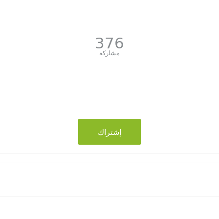
376
مشاركة
إشتراك