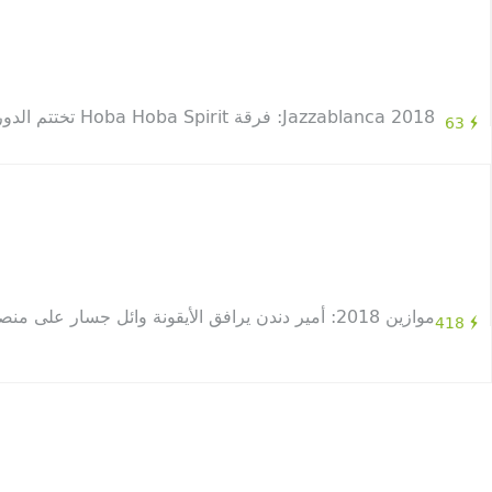
Jazzablanca 2018: فرقة Hoba Hoba Spirit تختتم الدورة 13 من المهرجان وهكذا مر الحفل ..
63
موازين 2018: أمير دندن يرافق الأيقونة وائل جسار على منصة فضاء النهضة وسط أجواء هستيرية من المعجبين
418