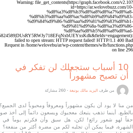
%d9%85%d8%b4%d9%87%d9%88%d8%b1%d8%a7/&access_token=4