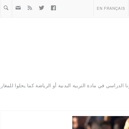
Warning: file_get_contents(htt



EN FRANÇAIS
%d8%a7%d9%84%d9%85%d8%ba%d8%b1%d8%a8/&access_token=44571
الدراسي في مادة التربية البدنية أو الرياضة كما يحلوا للمغارب