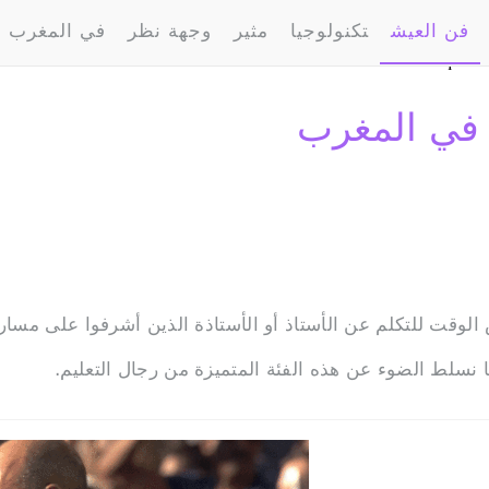
ps://graph.facebook.com/v2.10?id=https://ar.welovebuzz.com/
فن العيش
تكنولوجيا
مثير
وجهة نظر
في المغرب
%d8%a3%d8%b3%d8%a7%d8%aa%d8%b0%d8%a9-%d8%a7%d
0385824589|DUsRY5RWJy718EFqNxbUEYxsKdk&fields=engagement)
Bad Request i
الوقت للتكلم عن الأستاذ أو الأستاذة الذين أشرفوا على مسارنا 
ا نسلط الضوء عن هذه الفئة المتميزة من رجال التعليم.