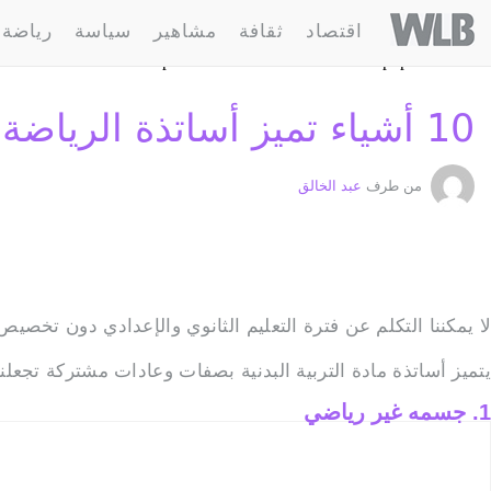
10-%d8%a3%d8%b4%d9%8a%d8%a7%d8%a1-%d8%aa%d9%85%d9%8a%d8%b2-
Welovebuzz
اقتصاد
ثقافة
مشاهير
سياسة
رياضة
9%84%d8%b1%d9%8a%d8%a7%d8%b6%d8%a9-%d9%81%d9%8a-
: failed to open stream: HTTP request failed! HTTP/1.1 400
n /home/welovebu/ar/wp-content/themes/wlb/functions.php on line 296
10 أشياء تميز أساتذة الرياضة في المغرب
من طرف
عبد الخالق
لا يمكننا التكلم عن فترة التعليم الثانوي والإعدادي دون تخصيص 
يتميز أساتذة مادة التربية البدنية بصفات وعادات مشتركة تجعلن
1. جسمه غير رياضي