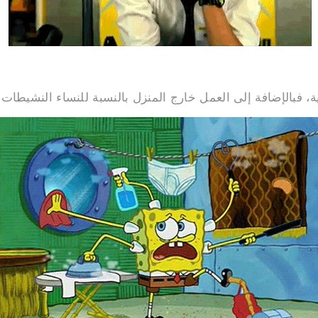
 فبالإضافة إلى العمل خارج المنزل بالنسبة للنساء النشيطات، فالو