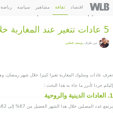
%b9%d8%a7%d8%af%d8%a7%d8%aa-%d8%aa%d8%aa%d8%ba%d9%8a%d8%b1-
Welovebuzz
اقتصاد
ثقافة
مشاهير
سياسة
رياضة
%a9-%d8%ae%d9%84%d8%a7%d9%84-%d8%b4%d9%87%d8%b1-
en stream: HTTP request failed! HTTP/1.1 400 Bad Request in
/home/welovebu/ar/wp-content/themes/wlb/functions.php on line 296
5 عادات تتغير عند المغاربة خلال شهر رمضان
من طرف
يوسف قطني
تعرف عادات وسلوك المغاربة تغيرا كبيرا خلال شهر رمضان، وه
إليكم جردا لأبرز ما جاء به هذا البحث :
1. العادات الدينية والروحية
يرتفع عدد المصلين خلال هذا الشهر الفضيل من 67% إلى 82%، بينما يزداد وقت الصلاة ب59 دقيقة، أي ضعف الوقت المخصص لها في الأيام العادية.