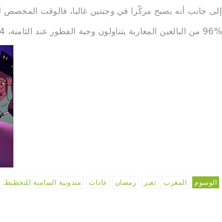
إلى جانب أنه يصبح مركّزا في وجبتين غالبا، فالوقت المخصص 
96% من البالغين المغاربة يتناولون وجبة الفطور عند الثامنة، 54% السحور عند الثالثة والنصف صباحا و29% العشاء عند الحادية عشرة ليلا.
الوسوم
المغرب
تغير
رمضان
عادات
مندوبية السامية للتخطيط.