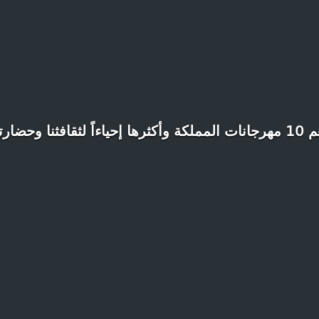
 وأكثرها إحياءاً لثقافثنا وحضارتنا