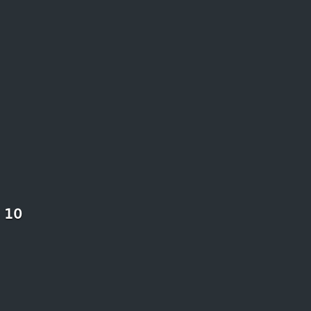
10 من أجمل المناظر الطبيعية التي لن تصدق أنها في المغرب