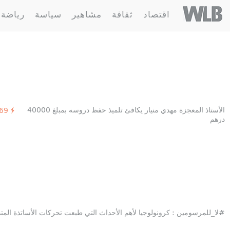
Welovebuzz
اقتصاد
ثقافة
مشاهير
سياسة
رياضة
4 مقالة :
أستاذ
الأستاذ المعجزة مهدي منيار يكافئ تلميذ حفظ دروسه بمبلغ 40000
1369
درهم
#لا_للمرسومين : كرونولوجيا لأهم الأحداث التي طبعت تحركات الأساتذة المتد