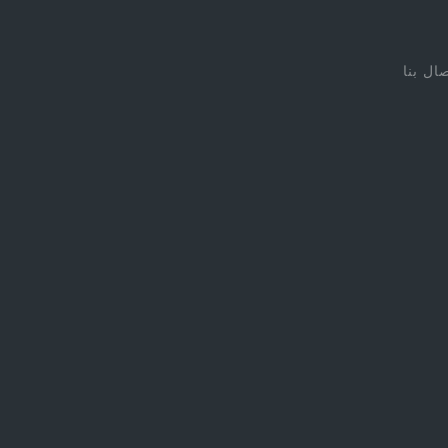
صال بنا