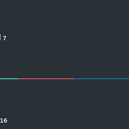
7 أشياء تجعل الفتاة المغربية تفكر في الارتباط بشاب أجنبي
16 صورة سيلفي أخذت في الوقت المناسب ستدهشكم فع