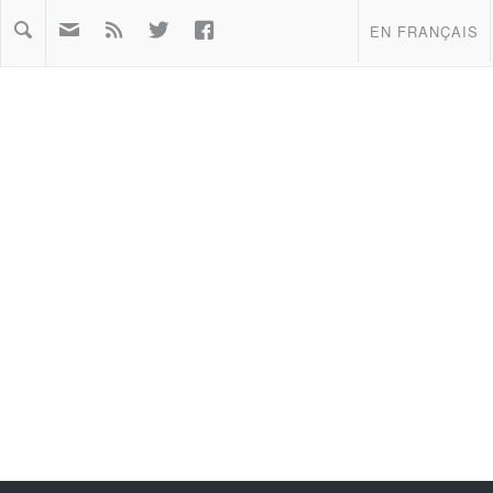



EN FRANÇAIS