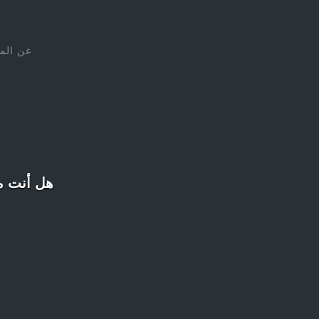
عن الم
هل أنت مهووس بإنس