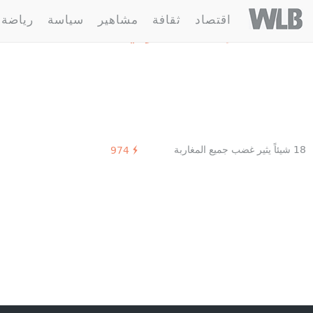
Welovebuzz
اقتصاد
ثقافة
مشاهير
سياسة
رياضة
1 مقالة :
إغضاب مغربي
18 شيئاً يثير غضب جميع المغاربة
974