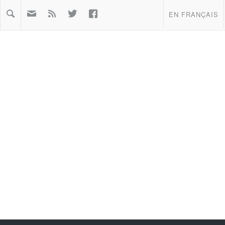



EN FRANÇAIS