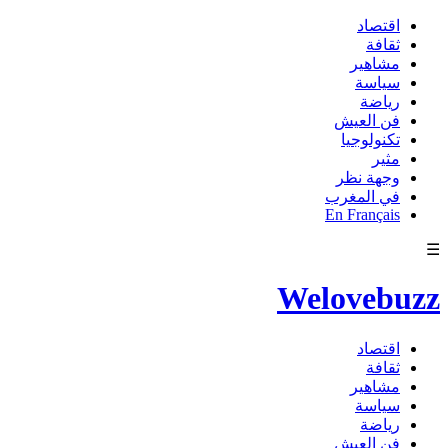
اقتصاد
ثقافة
مشاهير
سياسة
رياضة
فن العيش
تكنولوجيا
مثير
وجهة نظر
في المغرب
En Français
☰
Welovebuzz
اقتصاد
ثقافة
مشاهير
سياسة
رياضة
فن العيش