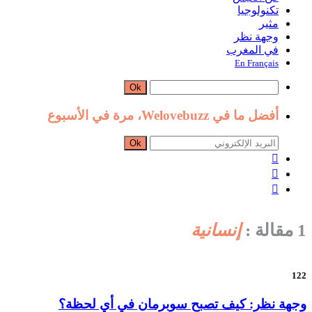
تكنولوجيا
مثير
وجهة نظر
في المغرب
En Français
Ok
أفضل ما في Welovebuzz، مرة في الأسبوع
Ok



1 مقالة :
إنسانية
122
وجهة نظر: كيف تصبح سوبرمان في أي لحظة؟