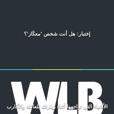
إختبار: هل أنت شخص 'معڭاز'؟
الأشياء التي تواجهها أثناء زيارتك للعائلة والأقارب