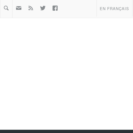



EN FRANÇAIS