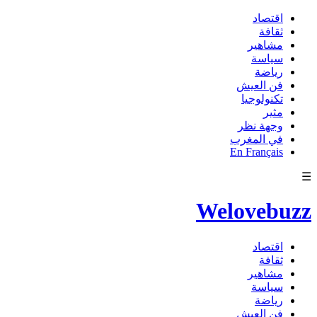
اقتصاد
ثقافة
مشاهير
سياسة
رياضة
فن العيش
تكنولوجيا
مثير
وجهة نظر
في المغرب
En Français
☰
Welovebuzz
اقتصاد
ثقافة
مشاهير
سياسة
رياضة
فن العيش