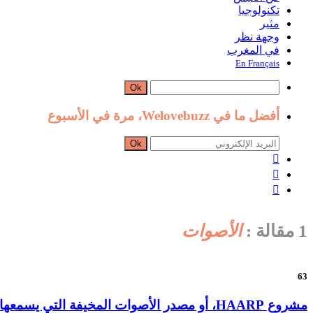
تكنولوجيا
مثير
وجهة نظر
في المغرب
En Français
Ok
أفضل ما في Welovebuzz، مرة في الأسبوع
Ok



1 مقالة :
الأصوات
63
مشروع HAARP، أو مصدر الأصوات المخيفة التي يسمعها العالم