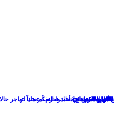
لعالم
لألوان المُبهجة
 والاستمتاع؟ أعيدوا التفكير ملياً
ب التي ستغريك وتجعلك تحزم أمتعتك لتهاجر حالا