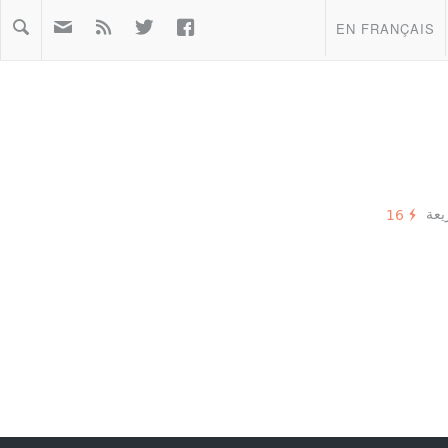



EN FRANÇAIS
16