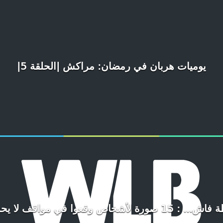
يوميات هربان في رمضان: مراكش |الحلقة 5|
اص وقعوا في مواقف لا يحسدون عليها