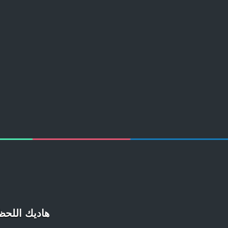
هاديك اللحظة فاش... : 15 صورة لأشخ