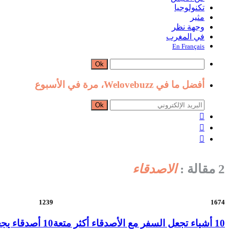
تكنولوجيا
مثير
وجهة نظر
في المغرب
En Français
Ok
أفضل ما في Welovebuzz، مرة في الأسبوع
Ok



2 مقالة :
الاصدقاء
1239
1674
10 أشياء تجعل السفر مع الأصدقاء أكثر متعة
10 أصدقاء يجعلونك تفكر في هجرة المغرب فوراً