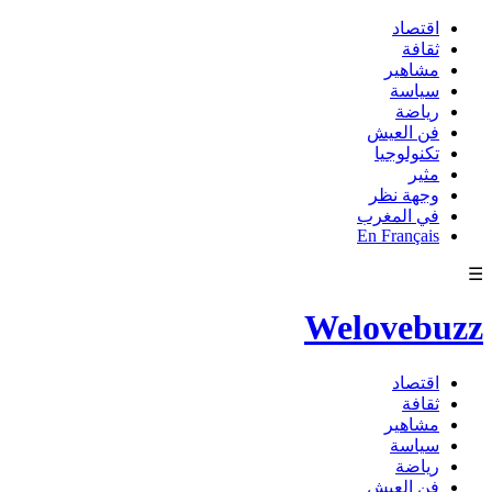
اقتصاد
ثقافة
مشاهير
سياسة
رياضة
فن العيش
تكنولوجيا
مثير
وجهة نظر
في المغرب
En Français
☰
Welovebuzz
اقتصاد
ثقافة
مشاهير
سياسة
رياضة
فن العيش