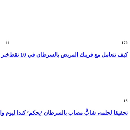
11
170
كيف تتعامل مع قريبك المريض بالسرطان في 10 نقط
خبر 
15
تحقيقا لحلمه، شابٌّ مصاب بالسرطان ‘يحكم’ كندا ليوم واح