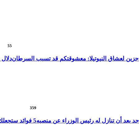
55
حزين لعشاق النيوتيلا: معشوقتكم قد تسبب السرطان
دلال 
359
د بعد أن تنازل له رئيس الوزراء عن منصبه
5 فوائد ستجعلك تتبرع بدمك مرة كل ثلاثة أشهر