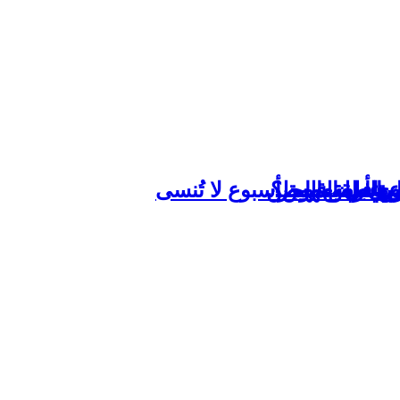
م الصقيع
عها بلغة قيس؟