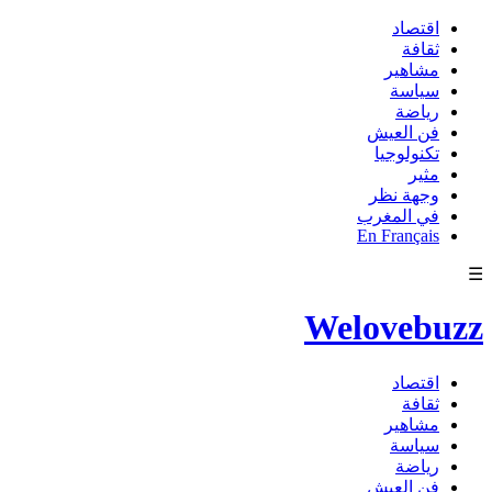
اقتصاد
ثقافة
مشاهير
سياسة
رياضة
فن العيش
تكنولوجيا
مثير
وجهة نظر
في المغرب
En Français
☰
Welovebuzz
اقتصاد
ثقافة
مشاهير
سياسة
رياضة
فن العيش