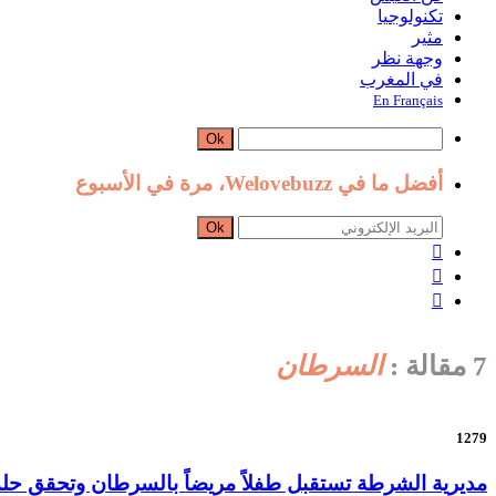
تكنولوجيا
مثير
وجهة نظر
في المغرب
En Français
Ok
أفضل ما في Welovebuzz، مرة في الأسبوع
Ok



7 مقالة :
السرطان
1279
مديرية الشرطة تستقبل طفلاً مريضاً بالسرطان وتحقق حلم