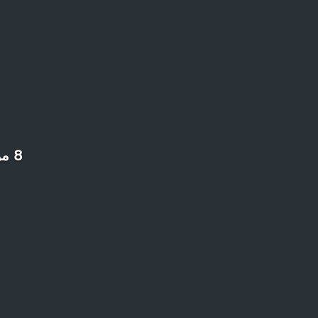
8 مواقع وبرامج إلكترونية كنا نداوم عليها قبل ظهور الفايسبوك