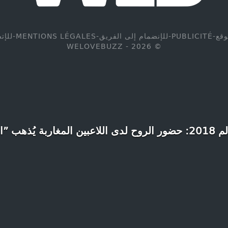
وقع
-
PUBLICITÉ
-
للإنضمام إلى الفريق
-
MENTIONS LÉGALES
-
للإت
© WELOVEBUZZ - 2026
 يُذهب ”الكريتيك”