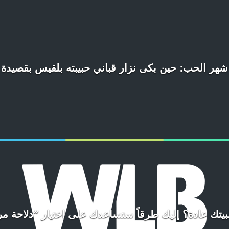
شهر الحب: حين بكى نزار قباني حبيبته بلقيس بقصيدة
بيتك عادة؟ إليك طرقاً ستساعدك على اختيار ”دلاحة مر