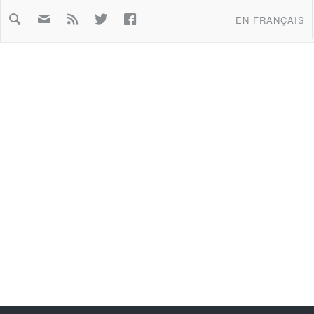



EN FRANÇAIS