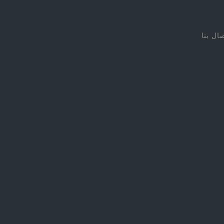
صال بنا