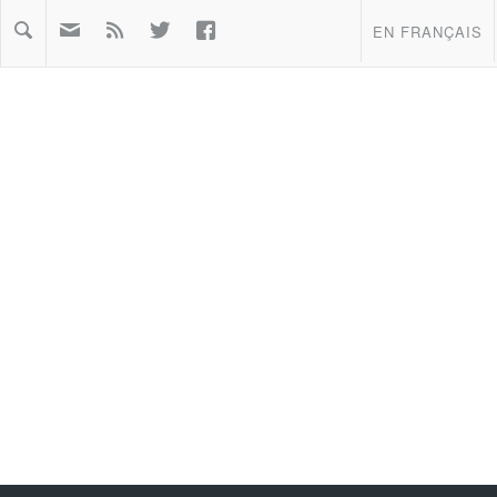



EN FRANÇAIS