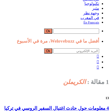
تكنولوجيا
مثير
وجهة نظر
في المغرب
En Français
Ok
أفضل ما في Welovebuzz، مرة في الأسبوع
Ok



1 مقالة :
الكريملن
13
4 معلومات حول حادث اغتيال السفير الروسي في تركيا