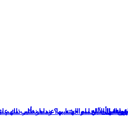
قعية
غيرات إلى الحمام الشعبي؟ وماهو تأثير ذلك عل
عليها الآباء لمواجهتنا بها عندما نطلب منهم ش