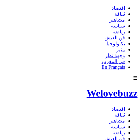
اقتصاد
ثقافة
مشاهير
سياسة
رياضة
فن العيش
تكنولوجيا
مثير
وجهة نظر
في المغرب
En Français
☰
Welovebuzz
اقتصاد
ثقافة
مشاهير
سياسة
رياضة
فن العيش