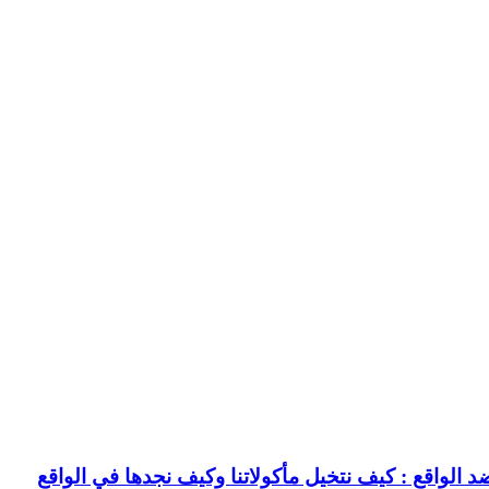
د الواقع : كيف نتخيل مأكولاتنا وكيف نجدها في الواقع