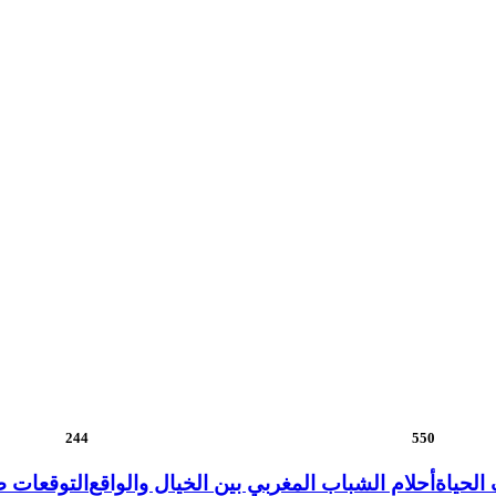
244
550
الحياة
أحلام الشباب المغربي بين الخيال والواقع
التوقعات ض