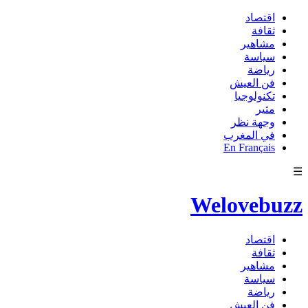
اقتصاد
ثقافة
مشاهير
سياسة
رياضة
فن العيش
تكنولوجيا
مثير
وجهة نظر
في المغرب
En Français
☰
Welovebuzz
اقتصاد
ثقافة
مشاهير
سياسة
رياضة
فن العيش