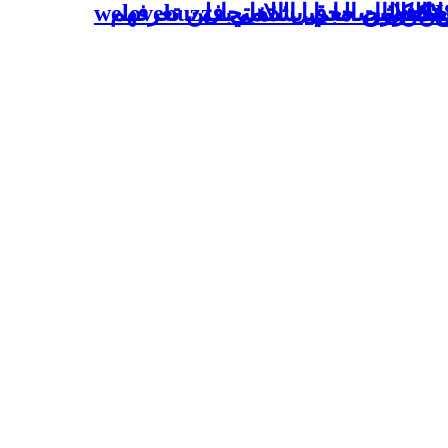
كلات
 صحفي يشتغل بـ welovebuzz