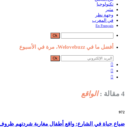
تكنولوجيا
مثير
وجهة نظر
في المغرب
En Français
Ok
أفضل ما في Welovebuzz، مرة في الأسبوع
Ok



4 مقالة :
الواقع
972
ضياع حياة في الشارع: واقع أطفال مغاربة شردتهم ظروف 