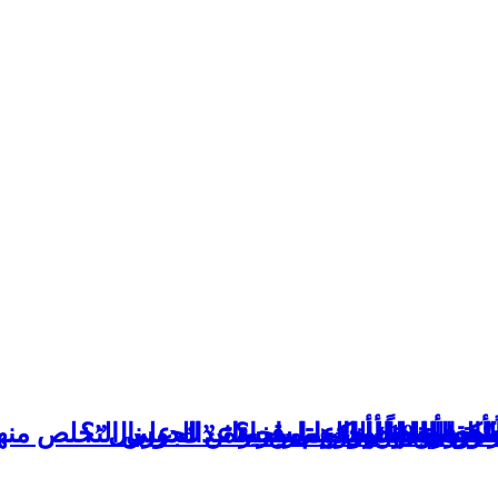
ن تاريخية
 هذه المهن
 الفايسبوك والواتساب؟
ليه من أجل الهروب من براثن الدرس
ص المدمنون على قراءة ”الجورنال”؟
ن العالية، إليك ما سيساعدك على التخلص منه