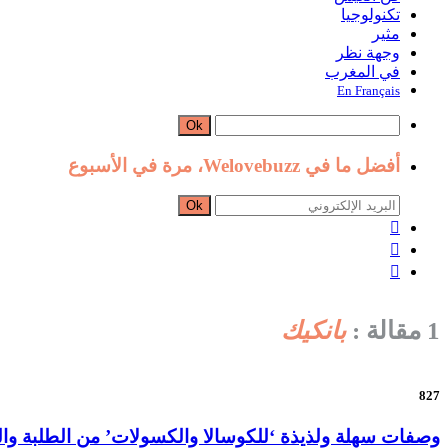
تكنولوجيا
مثير
وجهة نظر
في المغرب
En Français
Ok
أفضل ما في Welovebuzz، مرة في الأسبوع
Ok



1 مقالة :
بانكيك
827
وصفات سهلة ولذيذة ‘للكوسالا والكسولات’ من الطلبة وال