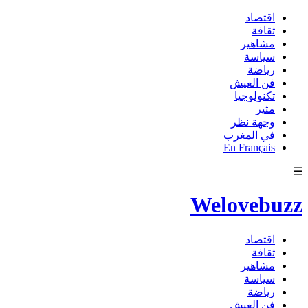
اقتصاد
ثقافة
مشاهير
سياسة
رياضة
فن العيش
تكنولوجيا
مثير
وجهة نظر
في المغرب
En Français
☰
Welovebuzz
اقتصاد
ثقافة
مشاهير
سياسة
رياضة
فن العيش