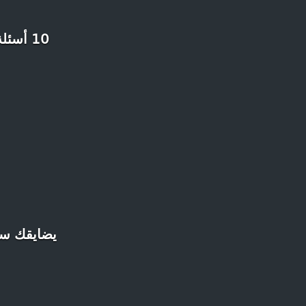
10 أسئلة لطالما أردت طرحها على شخص ”سقط فالتحضيري 2 مرات”
يضايقك سؤا