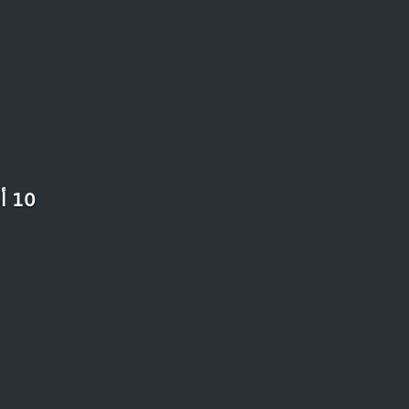
10 أشياء لابد وأنك فعلتها في رمضان ولو لمرة واحدة في حياتك