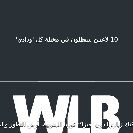
10 لاعبين سيظلون في مخيلة كل 'ودادي'
ك زيارتها دون ‘فيزا’: كوريا الجنوبية، أرض التطور وا