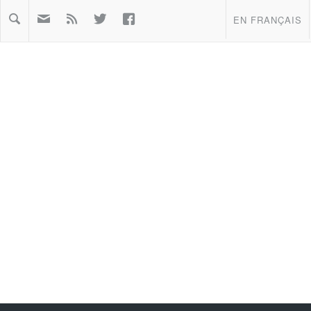



EN FRANÇAIS