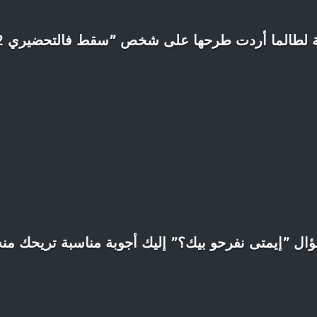
ل ”إيمتى نفرحو بيك؟” إليك أجوبة مناسبة تريحك منه 