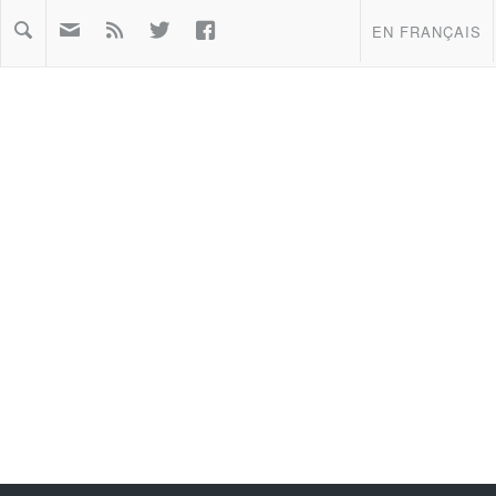



EN FRANÇAIS