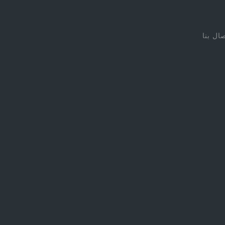
صال بنا