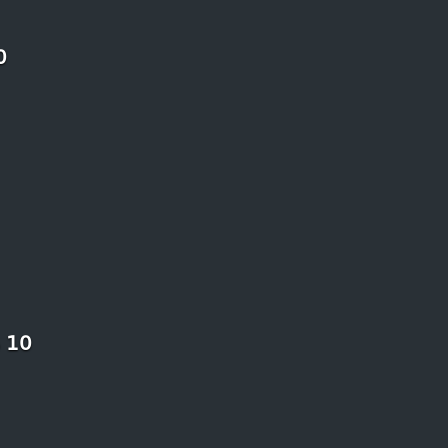
10 أسباب ستقن
10 دروس تعلمناها من 10 رسوم متحركة شاهدناها في صغرنا