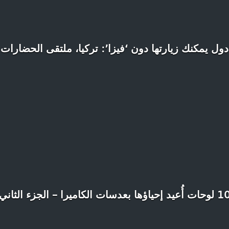
دول يمكنك زيارتها دون ‘فيزا’: تركيا، ملتقى الحضارات
ات أُعيد إحياؤها بعدسات الكاميرا – الجزء الثاني