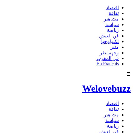
اقتصاد
ثقافة
مشاهير
سياسة
رياضة
فن العيش
تكنولوجيا
مثير
وجهة نظر
في المغرب
En Français
☰
Welovebuzz
اقتصاد
ثقافة
مشاهير
سياسة
رياضة
فن العيش