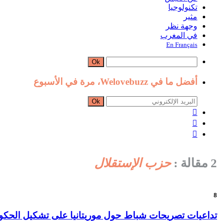
تكنولوجيا
مثير
وجهة نظر
في المغرب
En Français
Ok
أفضل ما في Welovebuzz، مرة في الأسبوع
Ok



2 مقالة :
حزب الإستقلال
8
تداعيات تصريحات شباط حول موريتانيا على تشكيل الحكوم