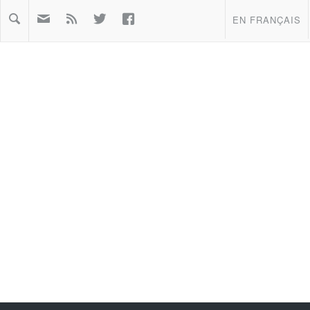



EN FRANÇAIS