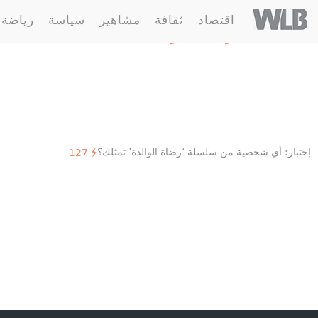
Welovebuzz
اقتصاد
ثقافة
مشاهير
سياسة
رياضة
1 مقالة :
رضاة الوالدة
إختبار: أي شخصية من سلسلة ‘رضاة الوالدة’ تمثلك؟
127