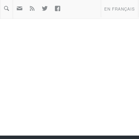



EN FRANÇAIS