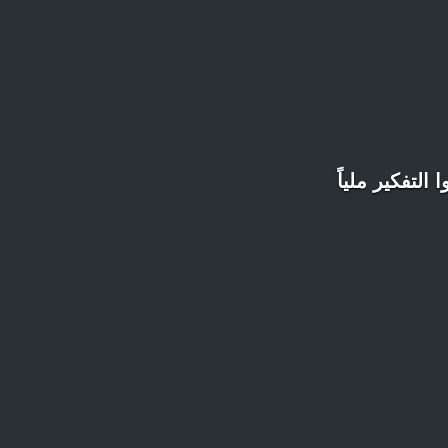
لتفكير ملياً