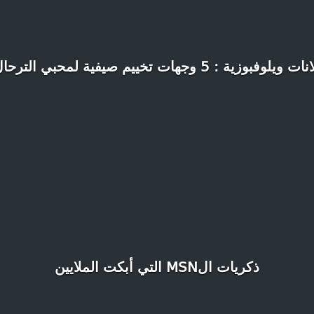
ات ويلوفبوزية : 5 وجهات تخييم صيفية لمحبي الترحال
ذكريات الMSN التي أبكت الملايين