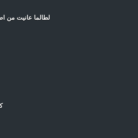
لطالما عانيت من اض
ك