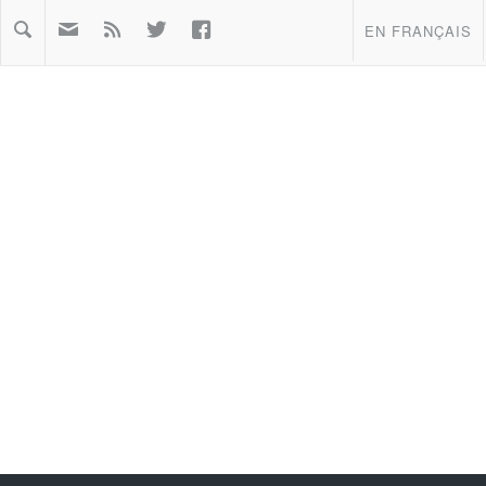



EN FRANÇAIS