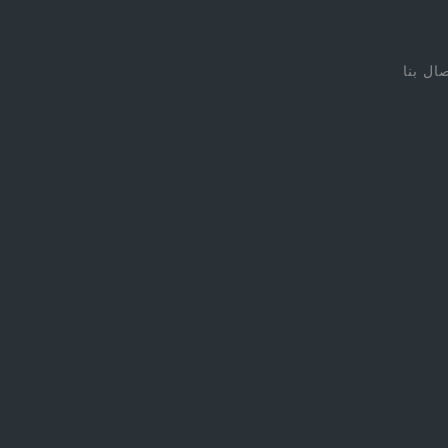
صال بنا