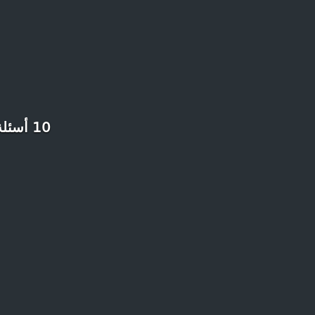
10 أسئلة لطالما أردت طرحها على شخص ”سقط فالتحضيري 2 مرات”