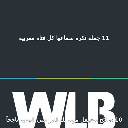
11 جملة تكره سماعها كل فتاة مغربية
10 نصائح ستجعل موسمك الدراسي الجديد ناجحاً