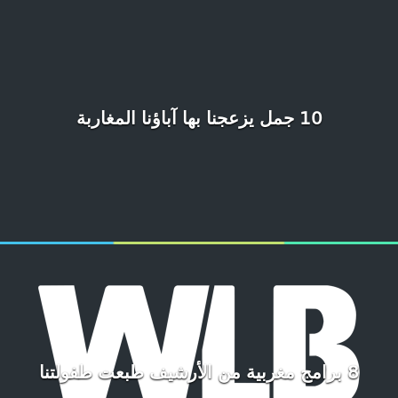
10 جمل يزعجنا بها آباؤنا المغاربة
8 برامج مغربية من الأرشيف طبعت طفولتنا