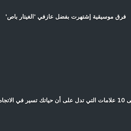
فرق موسيقية إشتهرت بفضل عازفي 'الغيتار باص'
الاتجاه الخاطئ