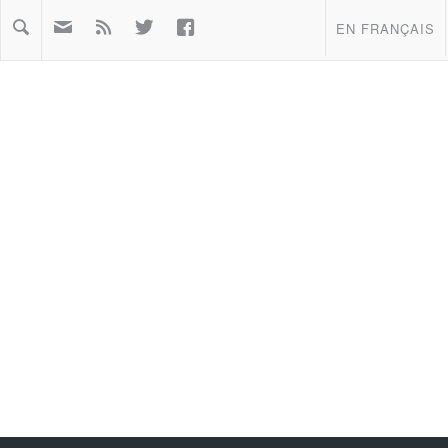



EN FRANÇAIS