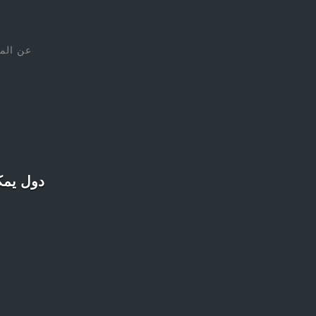
عن الم
دول يمكن