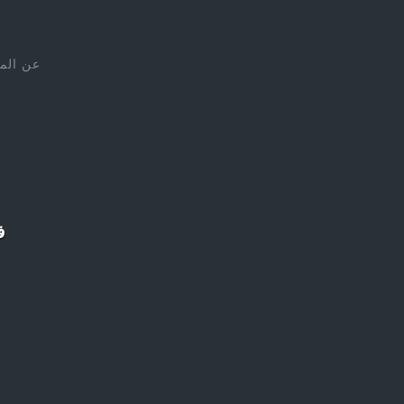
عن الم
ف