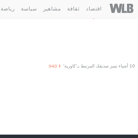
Welovebuzz
اقتصاد
ثقافة
مشاهير
سياسة
رياضة
1 مقالة :
غربيات
10 أشياء تميز صديقك المرتبط بـ’كاورية’
940