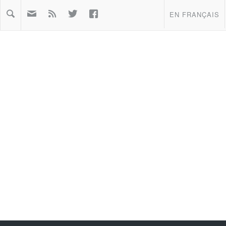



EN FRANÇAIS