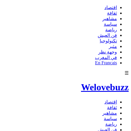
اقتصاد
ثقافة
مشاهير
سياسة
رياضة
فن العيش
تكنولوجيا
مثير
وجهة نظر
في المغرب
En Français
☰
Welovebuzz
اقتصاد
ثقافة
مشاهير
سياسة
رياضة
فن العيش