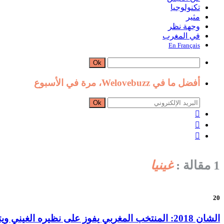
تكنولوجيا
مثير
وجهة نظر
في المغرب
En Français
Ok
أفضل ما في Welovebuzz، مرة في الأسبوع
Ok



1 مقالة :
غينيا
20
الشان 2018: المنتخب المغربي يفوز على نظيره الغيني ويتصدر مجموعته