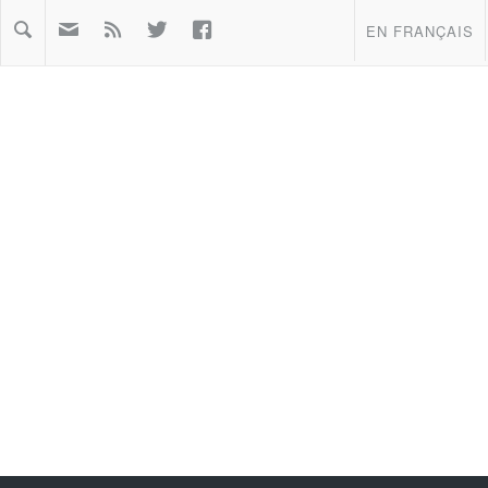



EN FRANÇAIS