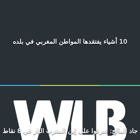
10 أشياء يفتقدها المواطن المغربي في بلده
جاد المالح: تعرفوا على إبن المغرب البار في 8 نقاط