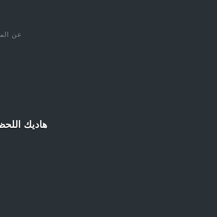
عن الم
هاديك اللحظة فاش... : 15 صورة لأشخ