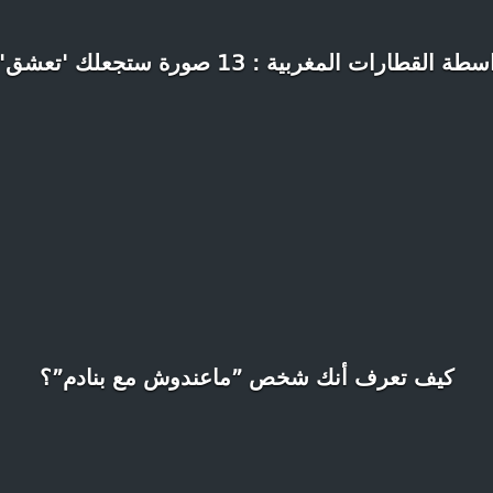
المغربية : 13 صورة ستجعلك 'تعشق' السفر مع ONCF
كيف تعرف أنك شخص ”ماعندوش مع بنادم”؟