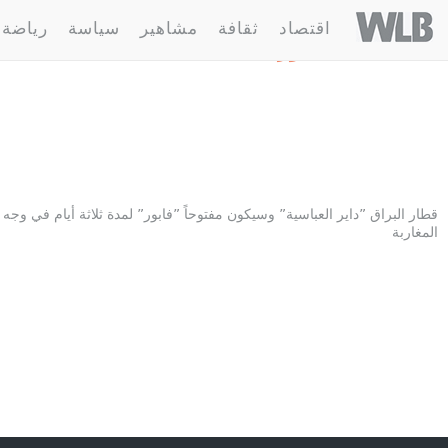
Welovebuzz
اقتصاد
ثقافة
مشاهير
سياسة
رياضة
1 مقالة :
فابور
قطار البراق ”داير العباسية” وسيكون مفتوحاً ”فابور” لمدة ثلاثة أيام في وجه
المغاربة