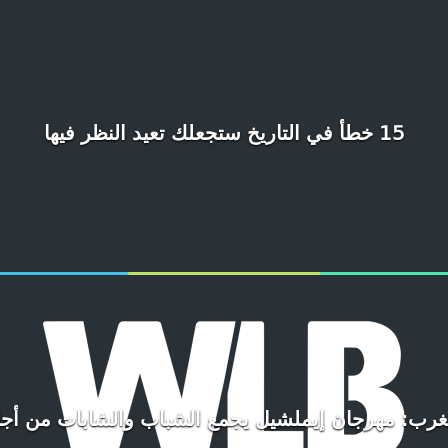
15 خطأ في التاريخ ستجعلك تعيد النظر فيها
مغرب: مهرجان إيملشيل يجمع الشباب والشابات من أ