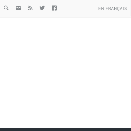



EN FRANÇAIS