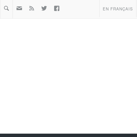



EN FRANÇAIS