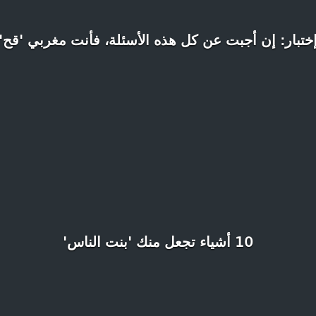
ختبار: إن أجبت عن كل هذه الأسئلة، فأنت مغربي 'قح'
10 أشياء تجعل منك 'بنت الناس'