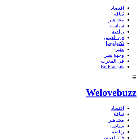
اقتصاد
ثقافة
مشاهير
سياسة
رياضة
فن العيش
تكنولوجيا
مثير
وجهة نظر
في المغرب
En Français
☰
Welovebuzz
اقتصاد
ثقافة
مشاهير
سياسة
رياضة
فن العيش