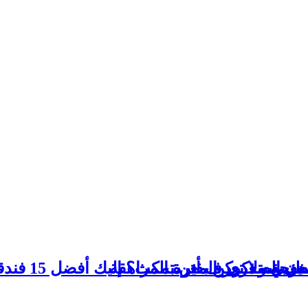
ف أين تمكث؟ إليك أفضل 15 فندقاً بعروس الشمال