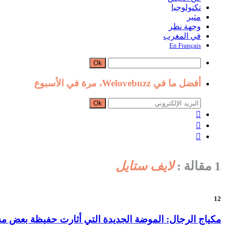
تكنولوجيا
مثير
وجهة نظر
في المغرب
En Français
Ok
أفضل ما في Welovebuzz، مرة في الأسبوع
Ok



1 مقالة :
لايف ستايل
12
مكياج الرجال: الموضة الجديدة التي أثارت حفيظة بعض مس