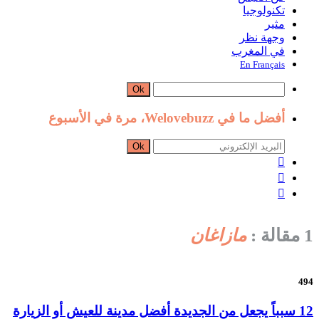
تكنولوجيا
مثير
وجهة نظر
في المغرب
En Français
Ok
أفضل ما في Welovebuzz، مرة في الأسبوع
Ok



1 مقالة :
مازاغان
494
12 سبباً يجعل من الجديدة أفضل مدينة للعيش أو الزيارة