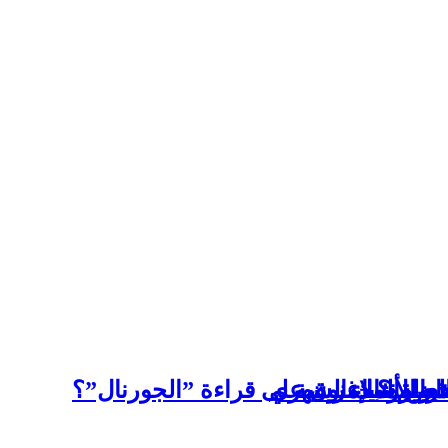
ربية
عالم ؟
حضارة الإغريقية
دبر مرتبك الشهري
ص المدمنون على قراءة ”الجورنال”؟