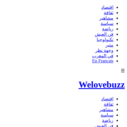
اقتصاد
ثقافة
مشاهير
سياسة
رياضة
فن العيش
تكنولوجيا
مثير
وجهة نظر
في المغرب
En Français
☰
Welovebuzz
اقتصاد
ثقافة
مشاهير
سياسة
رياضة
فن العيش