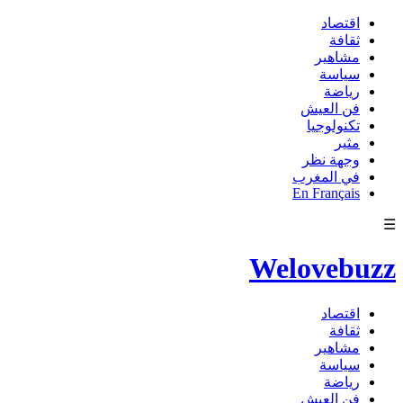
اقتصاد
ثقافة
مشاهير
سياسة
رياضة
فن العيش
تكنولوجيا
مثير
وجهة نظر
في المغرب
En Français
☰
Welovebuzz
اقتصاد
ثقافة
مشاهير
سياسة
رياضة
فن العيش