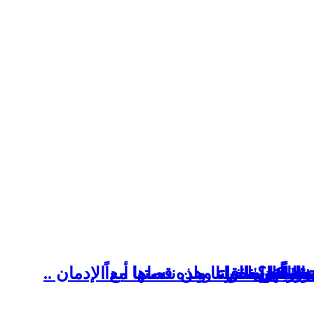
جمالها؟
طبعت طفولتنا ولن ننساها أبداً
مياً بدل الماء وهذه قصتها مع الإدمان ..