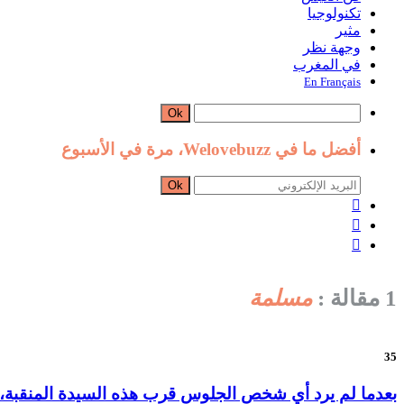
تكنولوجيا
مثير
وجهة نظر
في المغرب
En Français
Ok
أفضل ما في Welovebuzz، مرة في الأسبوع
Ok



1 مقالة :
مسلمة
35
بعدما لم يرد أي شخص الجلوس قرب هذه السيدة المنقبة، ق