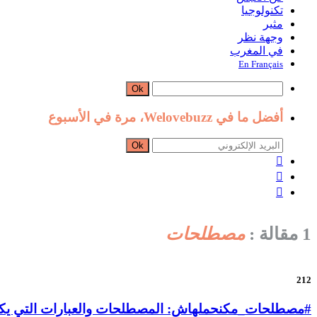
تكنولوجيا
مثير
وجهة نظر
في المغرب
En Français
Ok
أفضل ما في Welovebuzz، مرة في الأسبوع
Ok



1 مقالة :
مصطلحات
212
#مصطلحات_مكنحملهاش: المصطلحات والعبارات التي يكره