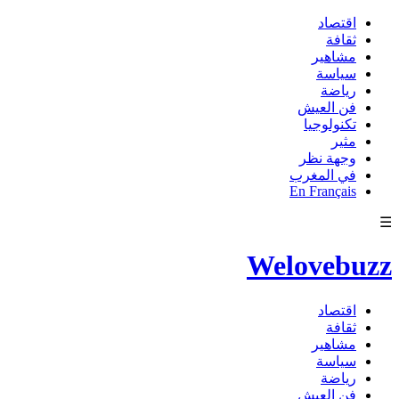
اقتصاد
ثقافة
مشاهير
سياسة
رياضة
فن العيش
تكنولوجيا
مثير
وجهة نظر
في المغرب
En Français
☰
Welovebuzz
اقتصاد
ثقافة
مشاهير
سياسة
رياضة
فن العيش