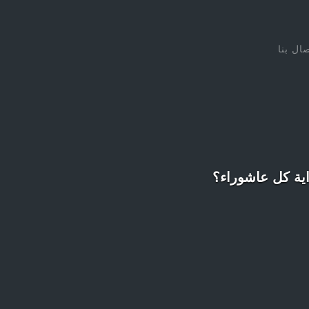
صال بنا
اية كل عاشوراء؟