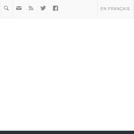



EN FRANÇAIS