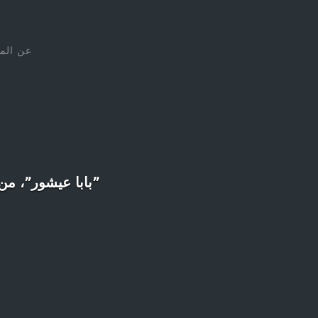
عن الم
”بابا عيشور”، من