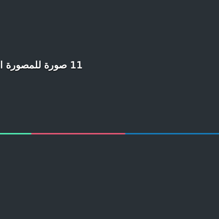
11 صورة للمصورة الإسبانية Quintina Valero لأوكرانيين اختاروا البقاء بمدينة الموت تشرنوبل