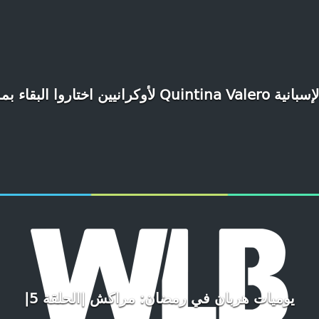
يوميات هربان في رمضان: مراكش |الحلقة 5|