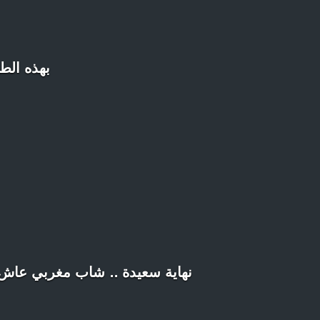
بهذه الط
نهاية سعيدة .. شاب مغربي عاش طفولة قاسية وعانى من 14 فوبيا