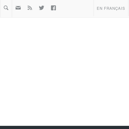



EN FRANÇAIS