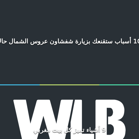
عك بزيارة شفشاون عروس الشمال حالاً
9 أشياء تميز كل بيت مغربي