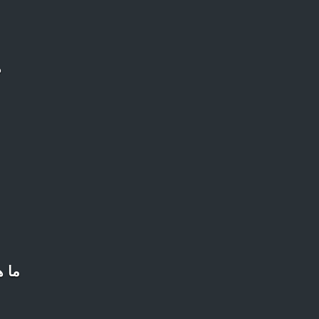
ه
ما ه