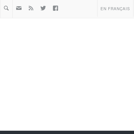



EN FRANÇAIS