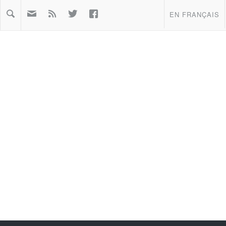



EN FRANÇAIS