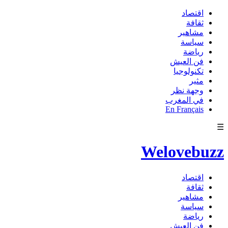
اقتصاد
ثقافة
مشاهير
سياسة
رياضة
فن العيش
تكنولوجيا
مثير
وجهة نظر
في المغرب
En Français
☰
Welovebuzz
اقتصاد
ثقافة
مشاهير
سياسة
رياضة
فن العيش