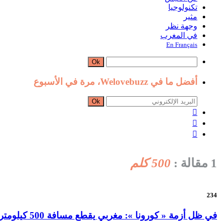
تكنولوجيا
مثير
وجهة نظر
في المغرب
En Français
Ok
أفضل ما في Welovebuzz، مرة في الأسبوع
Ok



1 مقالة :
500 كلم
234
في ظل أزمة « كورونا »: مغربي يقطع مسافة 500 كيلومتر مشيا على الأقدام