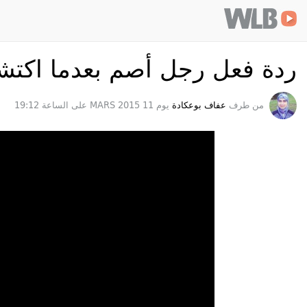
|DUsRY5RWJy718EFqNxbUEYxsKdk&fields=engagement): failed to open
Welovebuzz
n /home/welovebu/ar/wp-content/themes/wlb/functions.php on line 296
ردة فعل رجل أصم بعدما اكتشف
من طرف
عفاف بوعكادة
يوم 11 MARS 2015 على الساعة 19:12