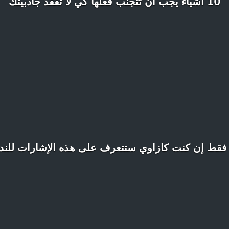
10 أشياء يجب أن تتجنب فعلها كي لا تفقد جاذبيتك
فقط إن كنت كازاوي ستتعرف على هذه الإشارات للندا