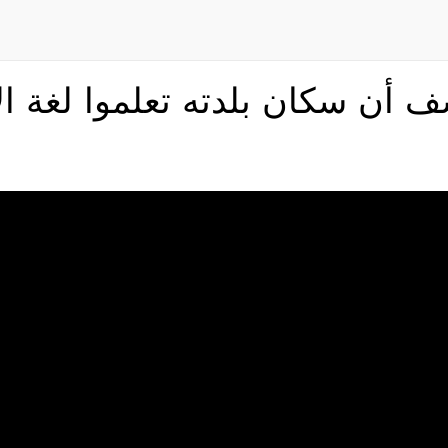
https://ar.welovebuzz.com/tv/1054/&access_token=445710385824589
stream: HTTP request failed! HTTP/1.1 400 Bad Request i
 أن سكان بلدته تعلموا لغة ال