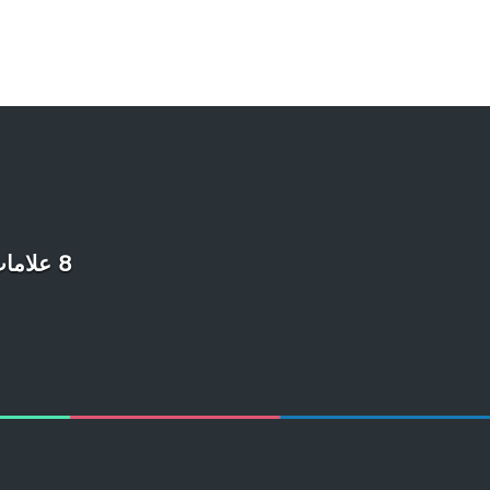
8 علامات تدل على أن صاحب الشعر الشائب هو الرجل المثالي للزواج