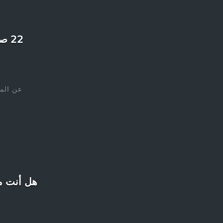
22 صورة نادرة ورائعة يجب عليك رؤيتها ولو مرة واحدة في حياتك
عن الم
هل أنت مهووس بإنس