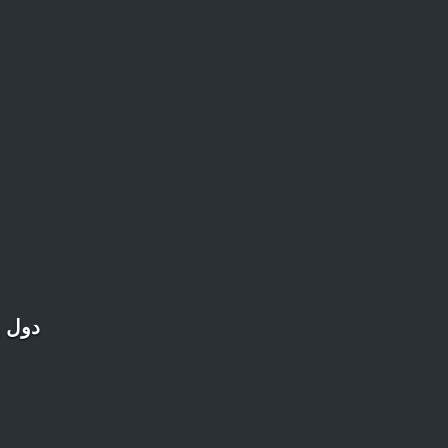
دول ي